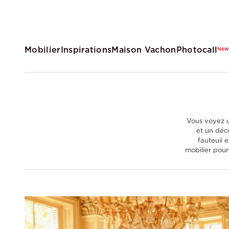
Mobilier
Inspirations
Maison Vachon
Photocall
Ne
Vous voyez u
et un déco
fauteuil 
mobilier pour