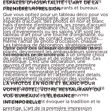
émotionnelle à tout événement, aux espaces
ESPACES D'HOSPITALITÉ : L’ART DE LA
d'hospitalité, hôtels, restaurants et bureaux.
PREMIÈRE IMPRESSION
Que vous optiez pour un tableau déco pour vos
Les espaces d'hospitalité, que ce soient les
espaces d'accueil, des photos en noir et blanc
halls d'entrée d'entreprises, les zones d'accueil
pour créer une ambiance chic, la location de
lors d'événements ou les salons VIP, sont les
tableau d'art pour une touche d'originalité, ou
premiers points de contact avec vos invités.
même l'achat de photo d'occasion, chaque
Les tableaux de décoration, stratégiquement
choix contribue à l'expérience globale de vos
Opter pour des tableaux de décoration dans
placés, deviennent les ambassadeurs silencieux
événements professionnels.
ces espaces ne se limite pas à un simple choix
de votre esthétique et de votre identité. Ces
esthétique. C'est une déclaration, une
œuvres d'art murales créent une première
affirmation de votre engagement envers
impression mémorable et influencent
l'excellence visuelle et l'attention aux détails.
instantanément la perception des visiteurs.
Des tableaux modernes et dynamiques
LA PHOTOS EN NOIR ET BLANC POUR
peuvent transmettre un message de créativité
VOTRE HÔTEL, VOTRE RESTAURANT OU
et d'innovation, tandis que des œuvres
VOS BUREAUX : L’ÉLÉGANCE
classiques peuvent évoquer la tradition et le
INTEMPORELLE
prestige. L'art de la première impression