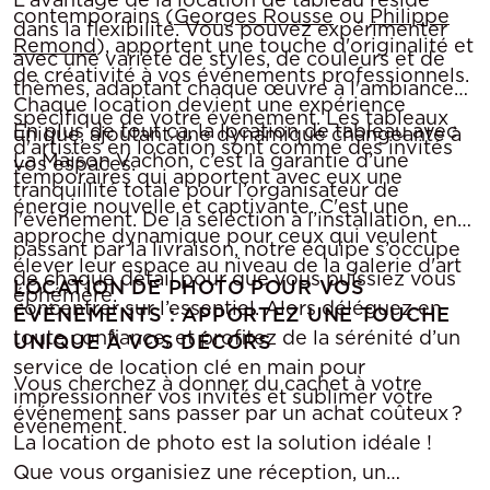
contemporains (
Georges Rousse
ou
Philippe
dans la flexibilité. Vous pouvez expérimenter
Remond
), apportent une touche d'originalité et
avec une variété de styles, de couleurs et de
de créativité à vos événements professionnels.
thèmes, adaptant chaque œuvre à l'ambiance
Chaque location devient une expérience
spécifique de votre événement. Les tableaux
En plus de tout ça, la location de tableau avec
unique, ajoutant une dynamique changeante à
d'artistes en location sont comme des invités
La Maison Vachon, c’est la garantie d’une
vos espaces.
temporaires qui apportent avec eux une
tranquillité totale pour l’organisateur de
énergie nouvelle et captivante. C'est une
l'événement. De la sélection à l’installation, en
approche dynamique pour ceux qui veulent
passant par la livraison, notre équipe s’occupe
élever leur espace au niveau de la galerie d'art
de chaque détail pour que vous puissiez vous
LOCATION DE PHOTO POUR VOS
éphémère.
concentrer sur l’essentiel. Alors déléguez en
ÉVÉNEMENTS : APPORTEZ UNE TOUCHE
toute confiance, et profitez de la sérénité d’un
UNIQUE À VOS DÉCORS
service de location clé en main pour
Vous cherchez à donner du cachet à votre
impressionner vos invités et sublimer votre
événement sans passer par un achat coûteux ?
événement.
La location de photo est la solution idéale !
Que vous organisiez une réception, un