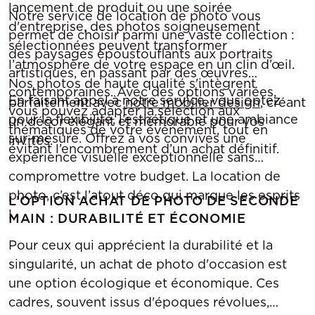
lancement de produit ou une soirée
Notre service de location de photo vous
d'entreprise, des photos soigneusement
permet de choisir parmi une vaste collection :
sélectionnées peuvent transformer
des paysages époustouflants aux portraits
l’atmosphère de votre espace en un clin d’œil.
artistiques, en passant par des œuvres
Nos photos de haute qualité s'intègrent
contemporaines. Avec des options variées,
En faisant appel à notre service, vous optez
parfaitement avec
notre mobilier design
, créant
vous pouvez adapter la sélection aux
pour la flexibilité, l’esthétique et une ambiance
un décor élégant et mémorable pour vos
thématiques de votre événement, tout en
sur-mesure. Offrez à vos convives une
invités.
évitant l’encombrement d’un achat définitif.
expérience visuelle exceptionnelle sans
compromettre votre budget. La location de
photo, c’est l’atout déco qui marque les esprits
L’OPTION ACHAT DE PHOTO DE SECONDE
!
MAIN : DURABILITÉ ET ÉCONOMIE
Pour ceux qui apprécient la durabilité et la
singularité, un achat de photo d'occasion est
une option écologique et économique. Ces
cadres, souvent issus d'époques révolues,