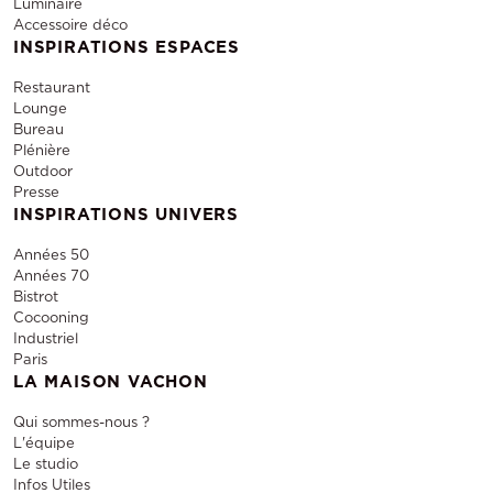
Luminaire
d'occasion de cadres photo design pour allier
Accessoire déco
durabilité et économie, chaque choix contribue
INSPIRATIONS ESPACES
à l'expérience sensorielle globale de vos
Restaurant
événements. Les tableaux et photos ne sont
Lounge
Bureau
pas simplement des images accrochées aux
Plénière
murs, ce sont des composants essentiels qui
Outdoor
Presse
participent à la création de moments
INSPIRATIONS UNIVERS
inoubliables et esthétiquement riches.
Années 50
Années 70
Bistrot
Cocooning
Industriel
Paris
LA MAISON VACHON
Qui sommes-nous ?
L'équipe
Le studio
Infos Utiles