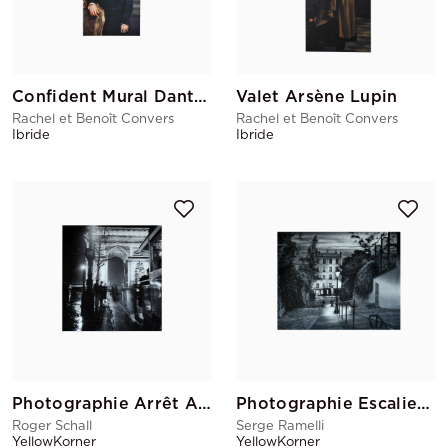
Confident Mural Dantès
Valet Arsène Lupin
Rachel et Benoît Convers
Rachel et Benoît Convers
Ibride
Ibride
Photographie Arrêt Autobus I
Photographie Escaliers Montmartre
Roger Schall
Serge Ramelli
YellowKorner
YellowKorner