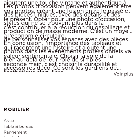
ajoutent une touche vintage et authentique à
Les photos d'occasion peuvent également être
vos photos, créant une fusion entre le passé et
des pièces uniques, avec des détails et des
le présent. Opter pour une photo d'occasion,
styles qui ne se trouvent plus dans la
c'est contribuer à la réduction du gaspillage et
production de masse moderne. C'est un moyen
à l'économie circulaire.
de personnaliser vos espaces avec des pièces
En conclusion, l'importance des tableaux et
qui racontent une histoire et ajoutent une
photos dans les événements professionnels va
valeur sentimentale. Choisir la voie de la
bien au-delà de leur rôle de simples
seconde main, c'est choisir la durabilité et
accessoires déco
. Ce sont les gardiens de
l'esthétique singulière.
Voir plus
l'esthétique événementielle, créant des
ambiances, racontant des histoires et
influençant l'humeur des participants. Que ce
soit avec des tableaux de décoration pour
accueillir vos invités, des photos en noir et
MOBILIER
blanc pour apporter une élégance
Assise
intemporelle, la location de tableau d'art pour
Table & bureau
Rangement
une touche d'originalité éphémère, ou l'achat