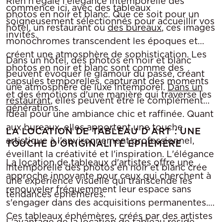
Rien n'égale l'élégance intemporelle des
commence ici, avec des tableaux
photos en noir et blanc. Que ce soit pour un
soigneusement sélectionnés pour accueillir vos
hôtel, un restaurant ou
des bureaux
, ces images
invités.
monochromes transcendent les époques et
créent une atmosphère de sophistication. Les
Dans un hôtel, des photos en noir et blanc
photos en noir et blanc sont comme des
peuvent évoquer le glamour du passé, créant
capsules temporelles, capturant des moments
une atmosphère de luxe intemporel.
Dans un
et des émotions d'une manière qui traverse les
restaurant
, elles peuvent être le complément
générations.
idéal pour une ambiance chic et raffinée. Quant
aux bureaux, elles apportent une touche
LA LOCATION DE TABLEAU D'ART : UNE
artistique à l'environnement professionnel,
TOUCHE D'ORIGINALITÉ ÉPHÉMÈRE
éveillant la créativité et l'inspiration. L'élégance
La location de tableaux d'artistes offre une
intemporelle des photos en noir et blanc crée
approche innovante pour ceux qui cherchent à
une expérience visuelle qui transcende les
renouveler fréquemment leur espace sans
tendances éphémères.
s'engager dans des acquisitions permanentes.
Ces tableaux éphémères, créés par des artistes
L'avantage de la location de tableau réside