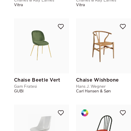
Charles & Ray Eames
Charles & Ray Eames
Vitra
Vitra
Chaise Beetle Vert
Chaise Wishbone
Gam Fratesi
Hans J. Wegner
GUBI
Carl Hansen & Søn