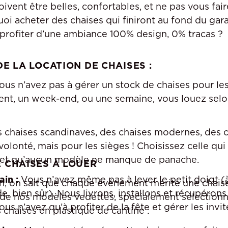
ivent être belles, confortables, et ne pas vous fair
oi acheter des chaises qui finiront au fond du ga
 profiter d’une ambiance 100% design, 0% tracas ?
E LA LOCATION DE CHAISES :
us n’avez pas à gérer un stock de chaises pour le
nt, un week-end, ou une semaine, vous louez selo
 chaises scandinaves, des chaises modernes, des c
olonté, mais pour les sièges ! Choisissez celle qu
met qu’aucun modèle ne manque de panache.
 CHAISES À LOUER
ain :
Vous n’avez même pas à lever le petit doigt (
, on sait que chaque événement mérite une chais
, bien sûr). Nous livrons, installons et récupérons
de nos modèles vedettes, spécialement sélectionn
s n’avez qu’à profiter de la fête et gérer les invi
es chaises en plastique de cantine :