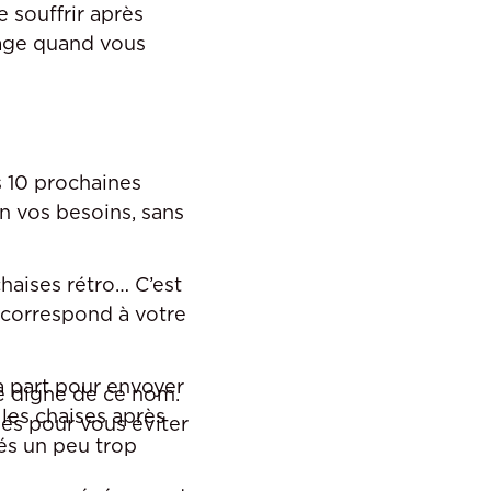
e souffrir après
rage quand vous
s 10 prochaines
n vos besoins, sans
haises rétro… C’est
i correspond à votre
à part pour envoyer
e digne de ce nom.
 les chaises après
és pour vous éviter
tés un peu trop