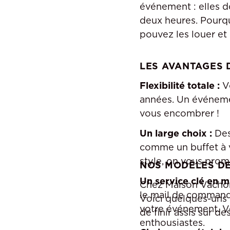
événement : elles do
deux heures. Pourqu
pouvez les louer et
LES AVANTAGES D
Flexibilité totale :
Vo
années. Un événeme
vous encombrer !
Un large choix :
Des
comme un buffet à v
style, on vous pro
NOS MODÈLES DE
Un service clé en m
Chez Maison Vachon
le mail de commande
Voici quelques-uns 
votre événement. Vou
de finir assis sur d
enthousiastes.