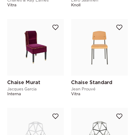
Charles & Ray Eames
Eero Saarinen
Vitra
Knoll
Chaise Murat
Chaise Standard
Jacques Garcia
Jean Prouvé
Interna
Vitra