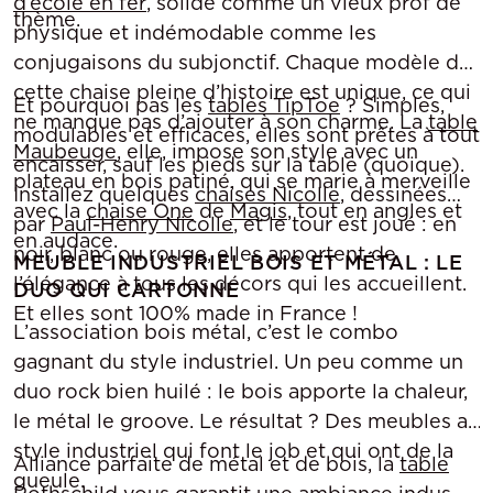
d’école en fer
, solide comme un vieux prof de
thème.
physique et indémodable comme les
conjugaisons du subjonctif. Chaque modèle de
cette chaise pleine d’histoire est unique, ce qui
Et pourquoi pas les
tables TipToe
? Simples,
ne manque pas d’ajouter à son charme. La
table
modulables et efficaces, elles sont prêtes à tout
Maubeuge
, elle, impose son style avec un
encaisser, sauf les pieds sur la table (quoique).
plateau en bois patiné, qui se marie à merveille
Installez quelques
chaises Nicolle
, dessinées
avec la
chaise One
de
Magis
, tout en angles et
par
Paul-Henry Nicolle
, et le tour est joué : en
en audace.
noir, blanc ou rouge, elles apportent de
MEUBLE INDUSTRIEL BOIS ET MÉTAL : LE
l’élégance à tous les décors qui les accueillent.
DUO QUI CARTONNE
Et elles sont 100% made in France !
L’association bois métal, c’est le combo
gagnant du style industriel. Un peu comme un
duo rock bien huilé : le bois apporte la chaleur,
le métal le groove. Le résultat ? Des meubles au
style industriel qui font le job et qui ont de la
Alliance parfaite de métal et de bois, la
table
gueule.