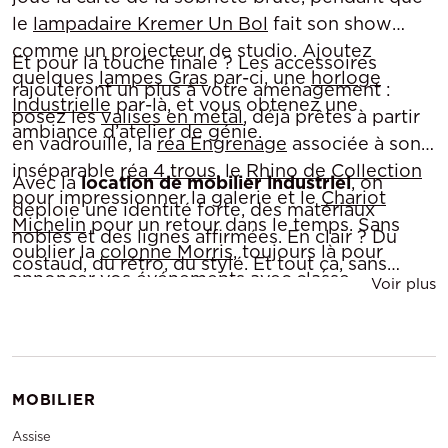
le
lampadaire Kremer Un Bol
fait son show
comme un projecteur de studio. Ajoutez
Et pour la touche finale ? Les accessoires
quelques
lampes Gras
par-ci, une
horloge
rajouteront un plus à votre aménagement :
Industrielle
par-là, et vous obtenez une
posez les
valises en métal
, déjà prêtes à partir
ambiance d’atelier de génie.
en vadrouille, la
réa Engrenage
associée à son
inséparable
réa 4 trous
, le
Rhino de Collection
Avec la
location de mobilier industriel
, on
pour impressionner la galerie et le
Chariot
déploie une identité forte, des matériaux
Michelin
pour un retour dans le temps. Sans
nobles et des lignes affirmées. En clair ? Du
oublier la
colonne Morris
, toujours là pour
costaud, du rétro, du stylé. Et tout ça, sans
annoncer vos événements avec classe.
Voir plus
même avoir besoin de se salir les mains.
MOBILIER
Assise