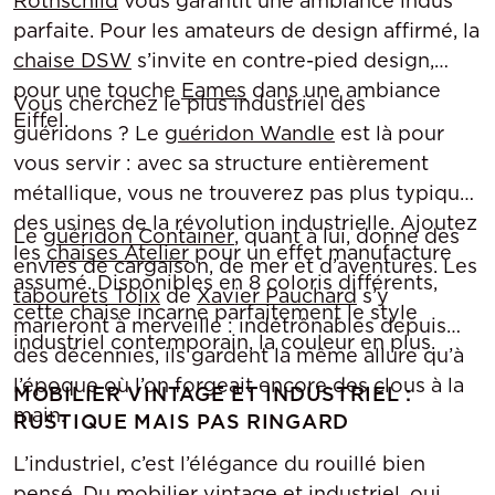
Rothschild
vous garantit une ambiance indus
parfaite. Pour les amateurs de design affirmé, la
chaise DSW
s’invite en contre-pied design,
pour une touche
Eames
dans une ambiance
Vous cherchez le plus industriel des
Eiffel.
guéridons ? Le
guéridon Wandle
est là pour
vous servir : avec sa structure entièrement
métallique, vous ne trouverez pas plus typique
des usines de la révolution industrielle. Ajoutez
Le
guéridon Container
, quant à lui, donne des
les
chaises Atelier
pour un effet manufacture
envies de cargaison, de mer et d’aventures. Les
assumé. Disponibles en 8 coloris différents,
tabourets Tolix
de
Xavier Pauchard
s’y
cette chaise incarne parfaitement le style
marieront à merveille : indétrônables depuis
industriel contemporain, la couleur en plus.
des décennies, ils gardent la même allure qu’à
l’époque où l’on forgeait encore des clous à la
MOBILIER VINTAGE ET INDUSTRIEL :
main.
RUSTIQUE MAIS PAS RINGARD
L’industriel, c’est l’élégance du rouillé bien
pensé. Du mobilier vintage et industriel, oui,