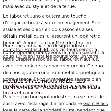
mais avec du style et de la tenue.
Le
tabouret Juno
ajoutera une touche
d’élégance brute à votre aménagement. Son
assise et ses pieds en bois associés à ses
détails métalliques lui assurent un look rétro
branché. Alignés au
bar Mob droit
ou au
Pour une ambiance au design industriel
comptoir Rothschild
, vos visiteurs seront à
contemporain, nous avons le match parfait : la
coup sûr bien installés pour siroter un verre.
table Drapier
associée au
tabouret Nautilus
,
avec son look de scaphandrier urbain. Ce duo
de choc ajoutera une note métallo-poétique à
votre espace. Et pour ranger les secrets bien
MEUBLE STYLE INDUSTRIEL : LES
gardés, la
commode Industrielle
vous offre
LUMINAIRES ET ACCESSOIRES EN PLUS
tiroirs et caractère.
Parce qu’un bon spot industriel, ça se travaille
aussi avec l’éclairage. Le lampadaire
Giant Black
joue la carte de la sobriété brute, pendant que