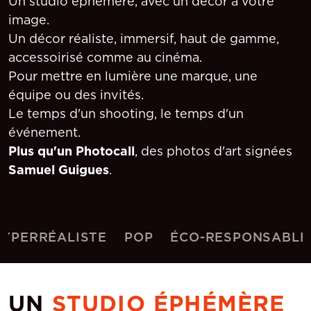
Un studio éphémère, avec un décor à votre
image.
Un décor réaliste, immersif, haut de gamme,
accessoirisé comme au cinéma.
Pour mettre en lumière une marque, une
équipe ou des invités.
Le temps d'un shooting, le temps d'un
événement.
Plus qu'un Photocall
, des photos d'art signées
Samuel Guigues
.
ERRÉALISTE
POP
ÉCO-RESPONSABLE
P
UN
STUDIO ÉPHÉMÈRE