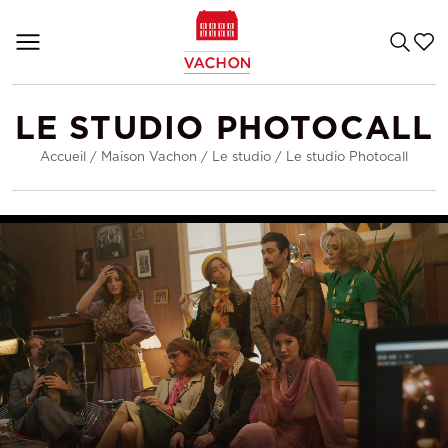
LE STUDIO PHOTOCALL
Accueil
/
Maison Vachon
/
Le studio
/
Le studio Photocall