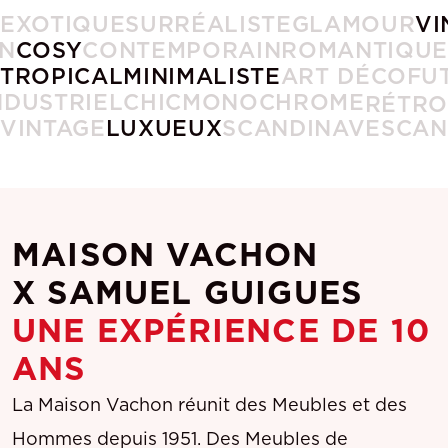
EXOTIQUE
SURRÉALISTE
GLAMOUR
VI
EN
COSY
CONTEMPORAIN
ROMANTIQUE
EXOTIQUE
SURRÉALISTE
GLAMOUR
VI
TROPICAL
MINIMALISTE
ART DÉCO
RÉTRO
FU
EN
COSY
CONTEMPORAIN
ROMANTIQUE
TROPICAL
NDUSTRIEL
CHIC
MONOCHROME
MINIMALISTE
ART DÉCO
RÉTRO
FU
VINTAGE
LUXUEUX
SCANDINAVE
SCAN
NDUSTRIEL
CHIC
MONOCHROME
VINTAGE
LUXUEUX
SCANDINAVE
SCAN
MAISON VACHON
X SAMUEL GUIGUES
UNE EXPÉRIENCE DE 10
ANS
La Maison Vachon réunit des Meubles et des
Hommes depuis 1951. Des Meubles de