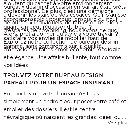
ajoutent du cachet à votre environnement
bureaux design d'occasion en parfait état, prêts
professionnel. De plus, c'est une démarche
à devenir les stars de vos espaces. Qu'il s'agisse
écoresponsable : pourquoi produire du neuf
de bureaux individuels, de tables de réunion ou
quand on peut réutiliser du beau ?
d'espaces de coworking, nous avons de quoi
Alors, prêt à donner du style à votre travail ?
satisfaire vos envies de mobilier haut de
Explorez notre collection de bureaux design
gamme, sans compromis sur la qualité.
d’occasion et faites rimer économie, écologie
et élégance. Une affaire brillante, tout comme
vos idées !
TROUVEZ VOTRE BUREAU DESIGN
PARFAIT POUR UN ESPACE INSPIRANT
En conclusion, votre bureau n'est pas
simplement un endroit pour poser votre café et
empiler des dossiers. Il est le centre
névralgique où naissent les grandes idées, où la
Voir plus
productivité rencontre le style avec une touche