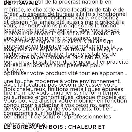
dans l'art subtil de la procrastination bien
DE TRAVAIL
méritée, le choix de votre location de table de
Créer
un espace de bureau
à la fois fonctionnel
bureau est une décision cruciale. Accrochez-
et design n’a jamais été aussi simple grâce à la
vous, car nous allons plonger dans le monde
location de table de bureau. Que vous soyez
merveilleusement inspirant des bureaux, des
une start-up en pleine croissance, une
acrobates d'angle aux rockstars du design.
entreprise en transition ou simplement à la
Imaginez des espaces de travail où l’élégance
recherche de flexibilité, louer des tables de
rencontre la performance. Nos tables de
bureau est la solution idéale pour allier praticité
bureau en location sont pensées pour
et style.
optimiser votre productivité tout en apportant
une touche moderne à votre environnement.
Avec la location, pas besoin de casser votre
Bois chaleureux, finitions métalliques épurées
tirelire ni de vous engager sur le long terme.
ou surfaces ergonomiques, chaque modèle est
Vous pouvez ajuster votre mobilier en fonction
conçu pour s'adapter à vos besoins, sans
de vos effectifs ou de vos projets, tout en
compromis sur l'esthétique.
bénéficiant de solutions professionnelles
prêtes à l’emploi.
LE BUREAU EN BOIS : CHALEUR ET