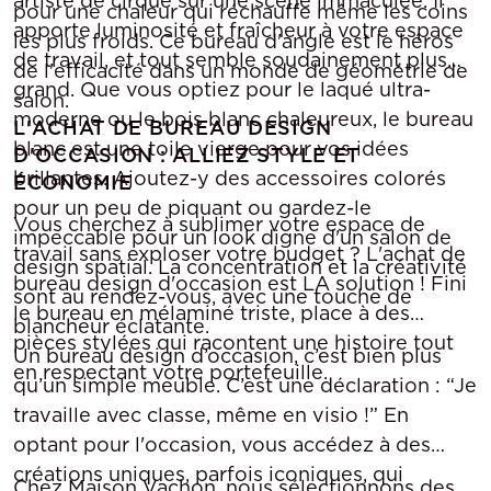
artiste de cirque sur une scène immaculée. Il
pour une chaleur qui réchauffe même les coins
apporte luminosité et fraîcheur à votre espace
les plus froids. Ce bureau d'angle est le héros
de travail, et tout semble soudainement plus
de l'efficacité dans un monde de géométrie de
grand. Que vous optiez pour le laqué ultra-
salon.
moderne ou le bois blanc chaleureux, le bureau
L'ACHAT DE BUREAU DESIGN
blanc est une toile vierge pour vos idées
D'OCCASION : ALLIEZ STYLE ET
brillantes. Ajoutez-y des accessoires colorés
ÉCONOMIE
pour un peu de piquant ou gardez-le
Vous cherchez à sublimer votre espace de
impeccable pour un look digne d'un salon de
travail sans exploser votre budget ? L'achat de
design spatial. La concentration et la créativité
bureau design d'occasion est LA solution ! Fini
sont au rendez-vous, avec une touche de
le bureau en mélaminé triste, place à des
blancheur éclatante.
pièces stylées qui racontent une histoire tout
Un bureau design d’occasion, c’est bien plus
en respectant votre portefeuille.
qu’un simple meuble. C’est une déclaration : “Je
travaille avec classe, même en visio !” En
optant pour l'occasion, vous accédez à des
créations uniques, parfois iconiques, qui
Chez Maison Vachon, nous sélectionnons des