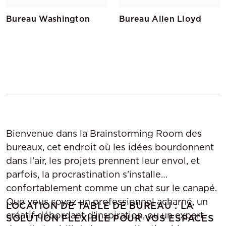
Bureau Washington
Bureau Allen Lloyd
Bienvenue dans la Brainstorming Room des
bureaux, cet endroit où les idées bourdonnent
dans l'air, les projets prennent leur envol, et
parfois, la procrastination s'installe
confortablement comme un chat sur le canapé.
Que vous soyez un professionnel acharné, un
LOCATION DE TABLE DE BUREAU : LA
créatif débordant d'inspiration, ou un expert
SOLUTION FLEXIBLE POUR VOS ESPACES