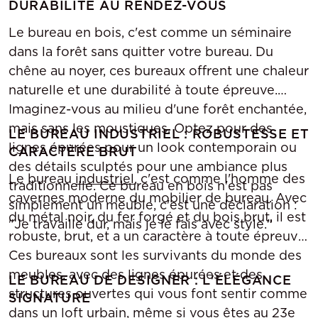
DURABILITÉ AU RENDEZ-VOUS
Le bureau en bois, c'est comme un séminaire
dans la forêt sans quitter votre bureau. Du
chêne au noyer, ces bureaux offrent une chaleur
naturelle et une durabilité à toute épreuve.
Imaginez-vous au milieu d'une forêt enchantée,
mais sans les moustiques. Optez pour des
LE BUREAU INDUSTRIEL : ROBUSTESSE ET
lignes épurées pour un look contemporain ou
CARACTÈRE BRUT
des détails sculptés pour une ambiance plus
Le bureau
industriel
, c'est comme l'homme des
traditionnelle. Ce bureau en bois n'est pas
cavernes moderne du mobilier de bureau. Avec
simplement un meuble, c'est une déclaration :
du métal noir, du fer forgé et du bois brut, il est
"Je travaille dur, mais je le fais avec style."
robuste, brut, et a un caractère à toute épreuve.
Ces bureaux sont les survivants du monde des
meubles, avec des lignes épurées et des
LE BUREAU DE DESIGNER : L'ÉLÉGANCE
structures ouvertes qui vous font sentir comme
SIGNATURE
dans un loft urbain, même si vous êtes au 23e