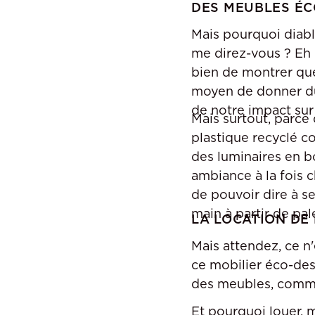
DES MEUBLES ÉC
Mais pourquoi diabl
me direz-vous ? Eh b
bien de montrer que 
moyen de donner du 
de notre impact sur
Mais surtout, parce 
plastique recyclé 
des luminaires en b
ambiance à la fois c
de pouvoir dire à se
main à partir de pal
LA LOCATION DE
Mais attendez, ce n
ce mobilier éco-des
des meubles, comme
Et pourquoi louer, 