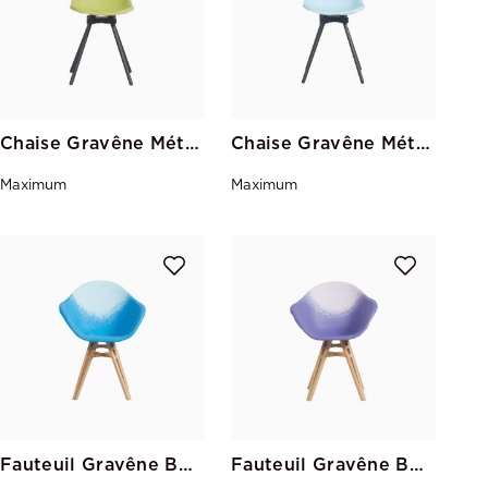
Chaise Gravêne Métal Pistache-Vert
Chaise Gravêne Métal Ciel-Bleu
Maximum
Maximum
Fauteuil Gravêne Bois Bleu-Ciel
Fauteuil Gravêne Bois Violet-Parme