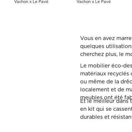
Vachon x Le Pavé
Vachon x Le Pavé
Vous en avez marre 
quelques utilisatio
cherchez plus, le mo
Le mobilier éco-desi
matériaux recyclés 
ou même de la drêche
localement et de ma
meubles ont été fabr
Et le meilleur dans 
en kit qui se casse
durables et résista