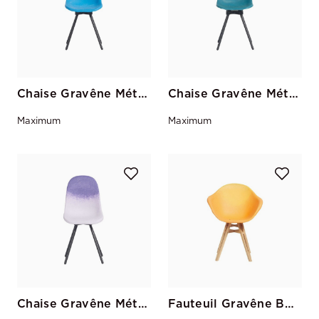
Chaise Gravêne Métal Bleu-Canard
Chaise Gravêne Métal Canard-Bleu
Maximum
Maximum
Chaise Gravêne Métal Parme-Violet
Fauteuil Gravêne Bois Jaune-Citron