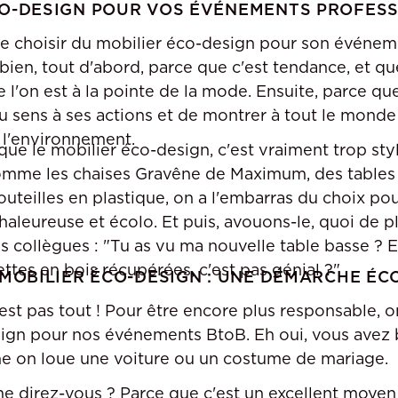
O-DESIGN POUR VOS ÉVÉNEMENTS PROFES
e choisir du mobilier éco-design pour son événem
ien, tout d'abord, parce que c'est tendance, et que
l'on est à la pointe de la mode. Ensuite, parce que
sens à ses actions et de montrer à tout le monde 
 l'environnement.
que le mobilier éco-design, c'est vraiment trop sty
comme les chaises Gravêne de Maximum, des tables 
outeilles en plastique, on a l'embarras du choix po
haleureuse et écolo. Et puis, avouons-le, quoi de pl
s collègues : "Tu as vu ma nouvelle table basse ? Ell
ettes en bois récupérées, c'est pas génial ?"
 MOBILIER ÉCO-DESIGN : UNE DÉMARCHE É
'est pas tout ! Pour être encore plus responsable,
ign pour nos événements BtoB. Eh oui, vous avez 
 on loue une voiture ou un costume de mariage.
me direz-vous ? Parce que c'est un excellent moyen