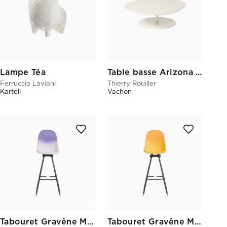
Lampe Téa
Table basse Arizona Le Pavé PM
Ferruccio Laviani
Thierry Rouiller
Kartell
Vachon
Tabouret Gravêne Métal Parme-Violet
Tabouret Gravêne Métal Citron-Jaune