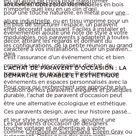
est un atout de choix pour transformer
vos événements professionnels.
ambiances. Optez pour des modèles en bois
n’importe quel lieu en un clin d'œil.
pour une touche naturelle, en métal pour
une
allure industrielle
, ou en tissu imprimé pour un
En plus de structurer l’espace, un paravent
effet décoratif saisissant. Faciles à installer et
événementiel ajoute une note de style à votre
modulables, nos paravents s’adaptent à toutes
décor, attirant les regards et donnant du
les configurations, de la petite réunion au grand
caractère à vos installations. Louer un paravent,
gala.
c’est l’assurance d’un événement chic et bien
organisé sans les contraintes d’achat, de
L’ACHAT DE PARAVENT D'OCCASION : LA
transport ou de stockage. Transformez vos
DÉMARCHE DURABLE ET ESTHÉTIQUE
événements en espaces personnalisés avec la
Pour ceux qui recherchent une approche plus
location de nos paravents élégants et pratiques
durable, l'achat de paravent d'occasion peut
!
être une alternative écologique et esthétique.
Ces paravents design, avec leur histoire passée
et leur style souvent unique, ajoutent une
Les paravents d'occasion de designers
touche vintage et authentique à votre
comme
Christopher Sunderland
,
Eileen Gray
ou