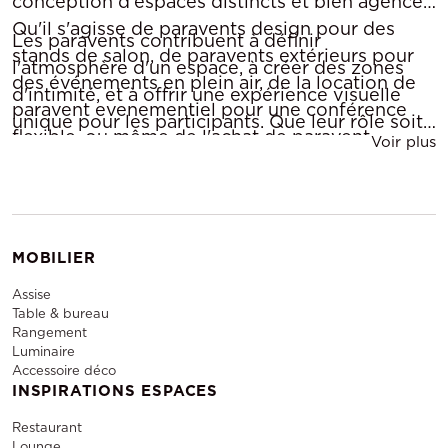
conception d'espaces distincts et bien agencés.
Qu'il s'agisse de paravents design pour des
Les paravents contribuent à définir
stands de salon, de paravents extérieurs pour
l'atmosphère d'un espace, à créer des zones
des événements en plein air, de la location de
d'intimité, et à offrir une expérience visuelle
paravent evenementiel pour une conférence
unique pour les participants. Que leur rôle soit
flexible, ou même de l'achat de paravent
Voir plus
de guider les visiteurs à travers un salon
d'occasion, ces accessoires ne sont pas
professionnel, de délimiter des espaces pour
simplement des cloisons, mais des toiles de
une conférence, ou simplement d'ajouter une
fond esthétiques et fonctionnelles.
touche esthétique à un événement en plein air,
les paravents sont des éléments polyvalents
MOBILIER
qui transcendent leur fonctionnalité première
Assise
pour devenir des éléments de scénographie
Table & bureau
Rangement
événementielle à part entière.
Luminaire
Accessoire déco
INSPIRATIONS ESPACES
Restaurant
Lounge