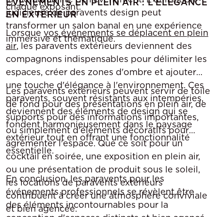
ÉVÉNEMENTS EN PLEIN AIR : L’ÉLÉGANCE
chaque exposant.
judicieuse de paravents design peut
EN EXTÉRIEUR
transformer un salon banal en une expérience
Lorsque
vos événements se déplacent en plein
immersive et thématique.
air
, les paravents extérieurs deviennent des
compagnons indispensables pour délimiter les
espaces, créer des zones d'ombre et ajouter
une touche d'élégance à l'environnement. Ces
Les paravents extérieurs peuvent servir de toile
paravents, souvent résistants aux intempéries,
de fond pour des présentations en plein air, de
deviennent des éléments de design qui se
supports pour des informations importantes,
fondent harmonieusement dans le paysage
ou simplement d'éléments décoratifs pour
extérieur tout en offrant une fonctionnalité
agrémenter l'espace. Que ce soit pour un
essentielle.
cocktail en soirée, une exposition en plein air,
ou une présentation de produit sous le soleil,
En conclusion, les paravents pour les
les locations de paravents extérieurs
événements professionnels se révèlent être
contribuent à créer une atmosphère conviviale
des éléments incontournables pour la
et bien agencée.