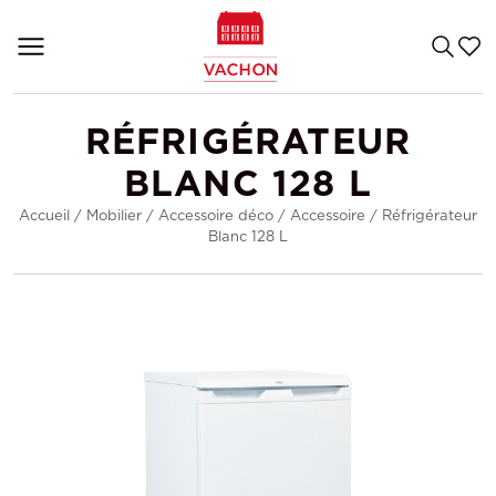
RÉFRIGÉRATEUR
BLANC 128 L
Accueil
/
Mobilier
/
Accessoire déco
/
Accessoire
/
Réfrigérateur
Blanc 128 L