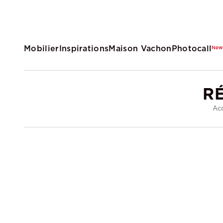
Mobilier
Inspirations
Maison Vachon
Photocall
Ne
R
Acc