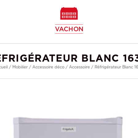
w
ÉFRIGÉRATEUR BLANC 163
ueil
/
Mobilier
/
Accessoire déco
/
Accessoire
/
Réfrigérateur Blanc 1