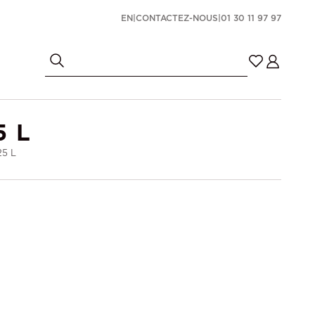
EN
|
CONTACTEZ-NOUS
|
01 30 11 97 97
5 L
25 L