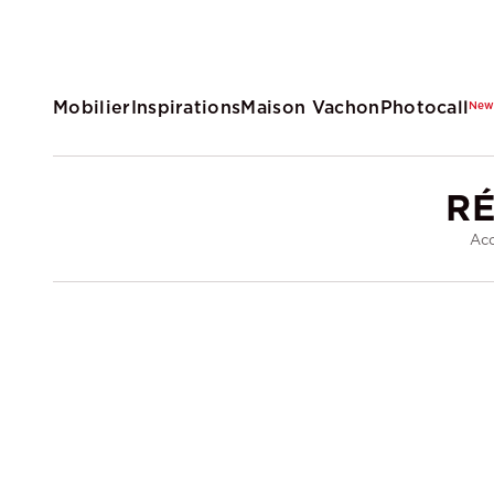
Mobilier
Inspirations
Maison Vachon
Photocall
Ne
RÉ
Acc