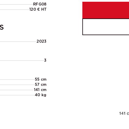
RFG08
120 € HT
S
2023
3
55 cm
57 cm
141 cm
40 kg