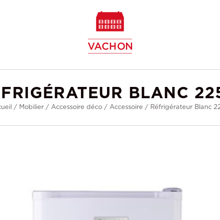
w
FRIGÉRATEUR BLANC 22
ueil
/
Mobilier
/
Accessoire déco
/
Accessoire
/
Réfrigérateur Blanc 2