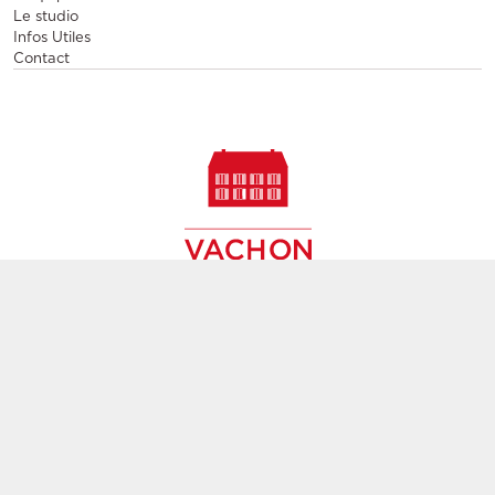
Le studio
Infos Utiles
Contact
Vente et location de mobilier design, vente de meubles
contemporains de seconde main,
création de décors, agencement d'espaces évènementiels et
pérennes à Paris,
partout en France et en Europe
Filiale du groupe
GL events
Mentions légales
CGU
Politique de confidentialité
Gestion des cookies
Éthique et conformité