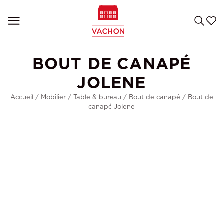
BOUT DE CANAPÉ
JOLENE
Accueil
/
Mobilier
/
Table & bureau
/
Bout de canapé
/
Bout de
canapé Jolene