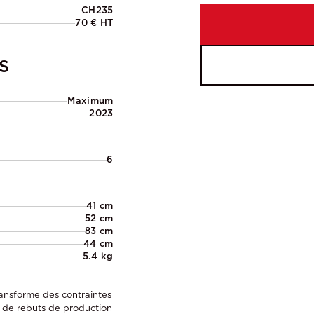
CH235
70 € HT
S
Maximum
2023
6
41 cm
52 cm
83 cm
44 cm
5.4 kg
ansforme des contraintes
ir de rebuts de production