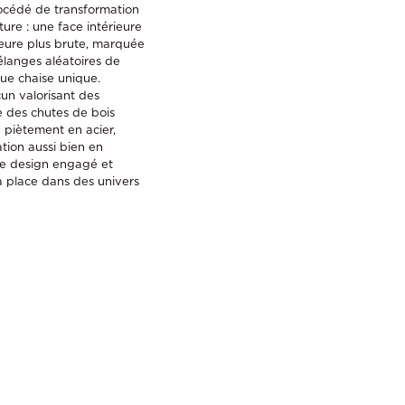
rocédé de transformation
ture : une face intérieure
rieure plus brute, marquée
élanges aléatoires de
que chaise unique.
un valorisant des
e des chutes de bois
n piètement en acier,
ation aussi bien en
tre design engagé et
a place dans des univers