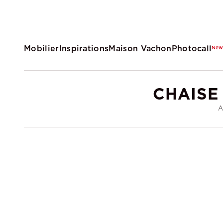
Mobilier
Inspirations
Maison Vachon
Photocall
Ne
CHAISE
A