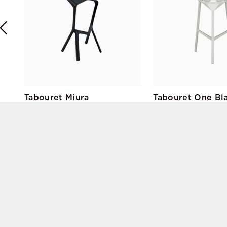
Tabouret Miura
Tabouret One Bl
Konstantin Grcic
Konstantin Grcic
Plank
Magis