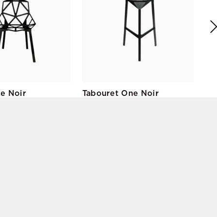
Mag
e Noir
Tabouret One Noir
cic
Konstantin Grcic
Magis