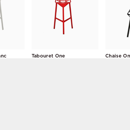
anc
Tabouret One
Chaise On
Konstantin Grcic
Konstantin Gr
Magis
Magis