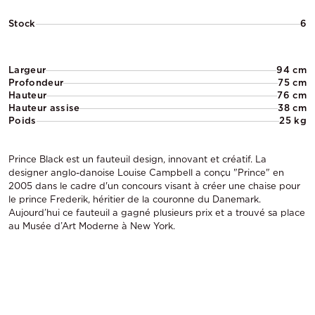
Stock
6
Largeur
94 cm
Profondeur
75 cm
Hauteur
76 cm
Hauteur assise
38 cm
Poids
25 kg
Prince Black est un fauteuil design, innovant et créatif. La
designer anglo-danoise Louise Campbell a conçu "Prince" en
2005 dans le cadre d'un concours visant à créer une chaise pour
le prince Frederik, héritier de la couronne du Danemark.
Aujourd’hui ce fauteuil a gagné plusieurs prix et a trouvé sa place
au Musée d’Art Moderne à New York.