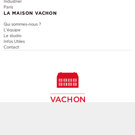
Industriel
Paris
LA MAISON VACHON
Qui sommes-nous ?
L'équipe
Le studio
Infos Utiles
Contact
Vente et location de mobilier design, vente de meubles
contemporains de seconde main,
création de décors, agencement d'espaces évènementiels et
pérennes à Paris,
partout en France et en Europe