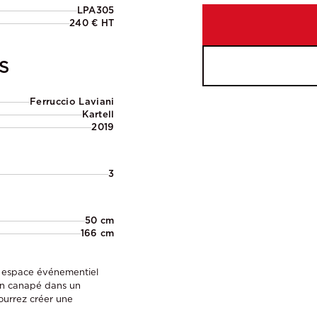
LPA305
240 € HT
S
Ferruccio Laviani
Kartell
2019
3
50 cm
166 cm
e espace événementiel
’un canapé dans un
pourrez créer une