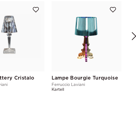
La
Fer
Kart
tery Cristalo
Lampe Bourgie Turquoise
iani
Ferruccio Laviani
Kartell