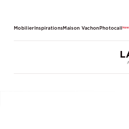
Mobilier
Inspirations
Maison Vachon
Photocall
Ne
L
A