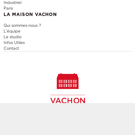
Industriel
Paris
LA MAISON VACHON
Qui sommes-nous ?
L'équipe
Le studio
Infos Utiles
Contact
Vente et location de mobilier design, vente de meubles
contemporains de seconde main,
création de décors, agencement d'espaces évènementiels et
pérennes à Paris,
partout en France et en Europe