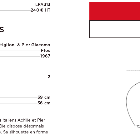
LPA313
240 € HT
S
stiglioni & Pier Giacomo
Flos
1967
2
39 cm
36 cm
italiens Achille et Pier
Elle dispose désormais
é. Sa silhouette en forme