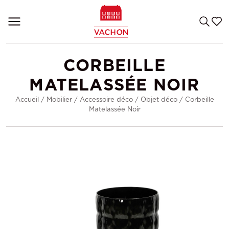
CORBEILLE
MATELASSÉE NOIR
Accueil
/
Mobilier
/
Accessoire déco
/
Objet déco
/
Corbeille
Matelassée Noir