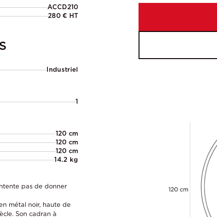
ACCD210
280 € HT
S
Industriel
1
120 cm
120 cm
120 cm
14.2 kg
ontente pas de donner
en métal noir, haute de
ècle. Son cadran à