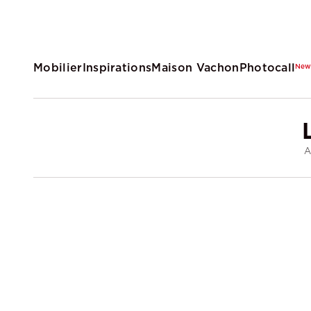
Mobilier
Inspirations
Maison Vachon
Photocall
Ne
A