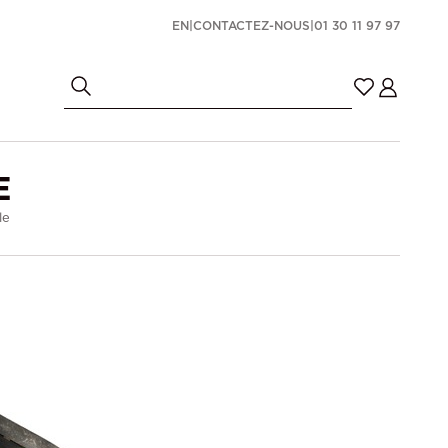
EN
|
CONTACTEZ-NOUS
|
01 30 11 97 97
E
le