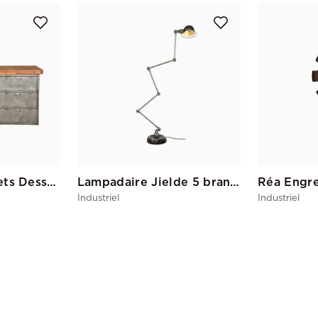
Rangement Clapets Dessus Bois
Lampadaire Jielde 5 branches
Réa Engr
Industriel
Industriel