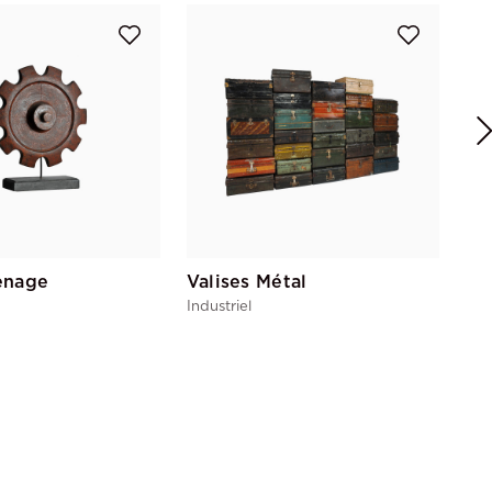
Gu
Indu
enage
Valises Métal
Industriel