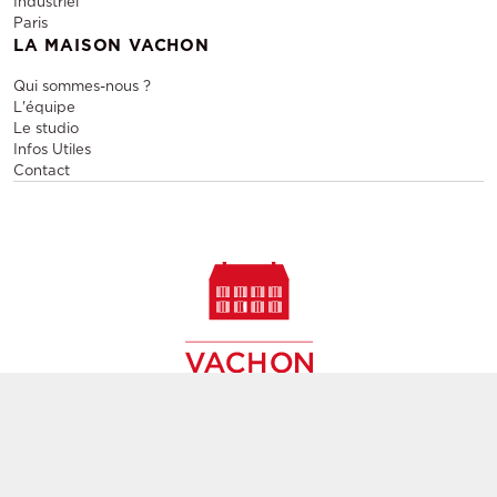
Industriel
Paris
LA MAISON VACHON
Qui sommes-nous ?
L'équipe
Le studio
Infos Utiles
Contact
Vente et location de mobilier design, vente de meubles
contemporains de seconde main,
création de décors, agencement d'espaces évènementiels et
pérennes à Paris,
partout en France et en Europe