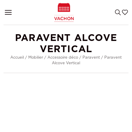
PARAVENT ALCOVE
VERTICAL
Accueil
/
Mobilier
/
Accessoire déco
/
Paravent
/
Paravent
Alcove Vertical