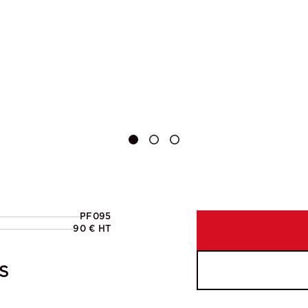
PF095
90 € HT
S