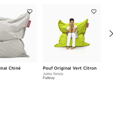
Po
Juk
Fat
inal Chiné
Pouf Original Vert Citron
Jukka Setala
Fatboy