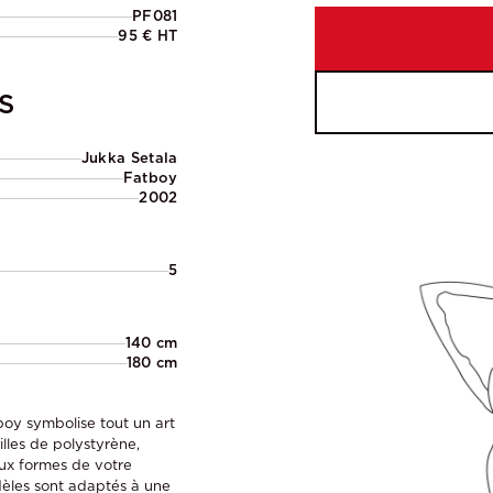
PF081
95 € HT
S
Jukka Setala
Fatboy
2002
5
140 cm
180 cm
tboy symbolise tout un art
illes de polystyrène,
ux formes de votre
dèles sont adaptés à une