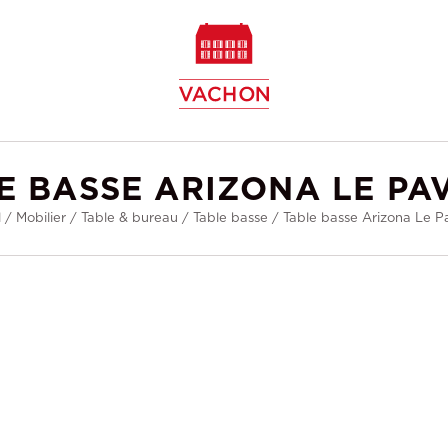
w
E BASSE ARIZONA LE PA
l
/
Mobilier
/
Table & bureau
/
Table basse
/
Table basse Arizona Le 