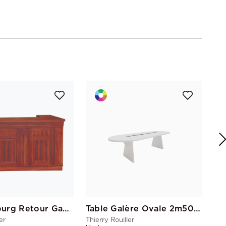
Thie
Vac
Bar Faubourg Retour Gauche
Table Galère Ovale 2m50 avec passe câble
er
Thierry Rouiller