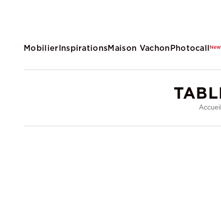
Mobilier
Inspirations
Maison Vachon
Photocall
Ne
TABL
Accuei