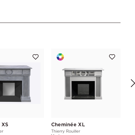
Ma
Thie
Vac
 XS
Cheminée XL
er
Thierry Rouiller