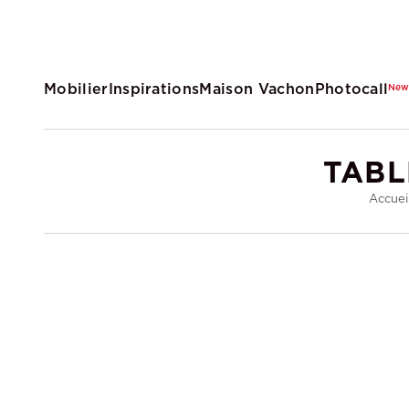
Mobilier
Inspirations
Maison Vachon
Photocall
Ne
TABL
Accuei