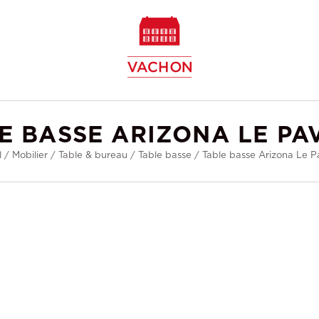
w
E BASSE ARIZONA LE PA
l
/
Mobilier
/
Table & bureau
/
Table basse
/
Table basse Arizona Le 