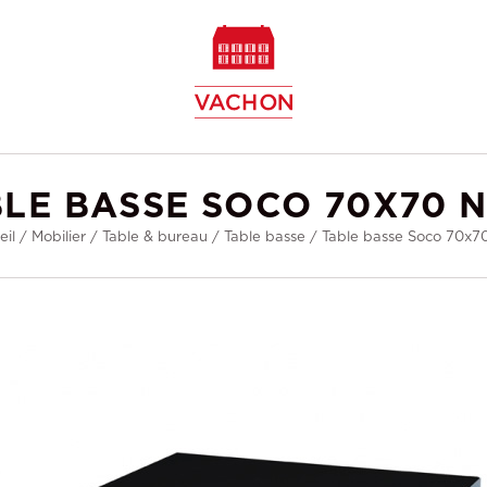
w
LE BASSE SOCO 70X70 
eil
/
Mobilier
/
Table & bureau
/
Table basse
/
Table basse Soco 70x70