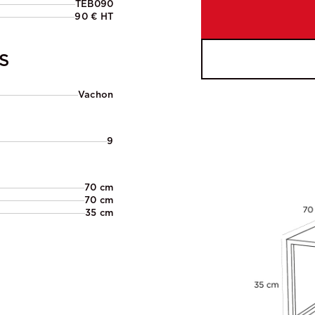
TEB090
90 € HT
S
Vachon
9
70 cm
70 cm
35 cm