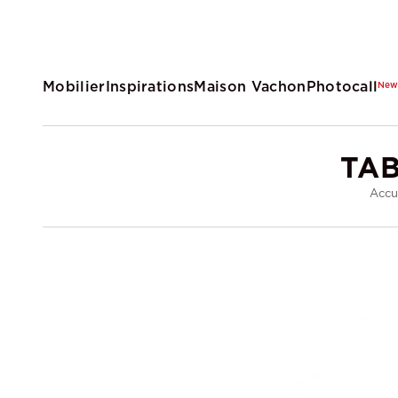
Mobilier
Inspirations
Maison Vachon
Photocall
Ne
TAB
Accu