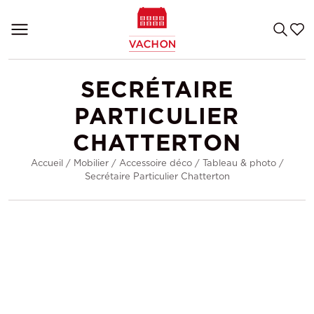
SECRÉTAIRE
PARTICULIER
CHATTERTON
Accueil
/
Mobilier
/
Accessoire déco
/
Tableau & photo
/
Secrétaire Particulier Chatterton