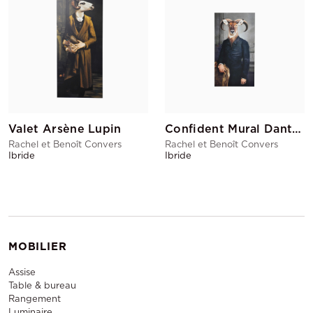
Valet Arsène Lupin
Confident Mural Dantès
Rachel et Benoît Convers
Rachel et Benoît Convers
Ibride
Ibride
MOBILIER
Assise
Table & bureau
Rangement
Luminaire