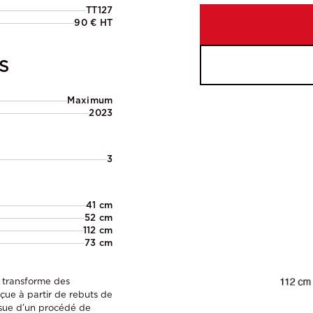
TT127
90 € HT
S
Maximum
2023
3
41 cm
52 cm
112 cm
73 cm
 transforme des
nçue à partir de rebuts de
issue d’un procédé de