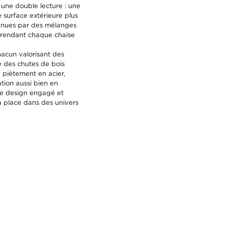
 une double lecture : une
e surface extérieure plus
tenues par des mélanges
e, rendant chaque chaise
hacun valorisant des
e des chutes de bois
n piètement en acier,
ation aussi bien en
tre design engagé et
a place dans des univers