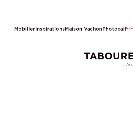
Mobilier
Inspirations
Maison Vachon
Photocall
Ne
TABOURE
Acc