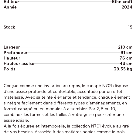
Éditeur
Ethnicraft
Année
2024
Stock
15
Largeur
210 cm
Profondeur
91 cm
Hauteur
76 cm
Hauteur assise
43 cm
Poids
39.55 kg
Conçue comme une invitation au repos, le canapé N701 dispose
d’une assise profonde et confortable, accentuée par un effet
matelassé. Avec sa teinte élégante et tendance, chaque élément
s’intègre facilement dans différents types d’aménagements, en
format canapé ou en modules à assembler. Par 2, 5 ou 10,
combinez les formes et les tailles à votre guise pour créer une
assise idéale.
A la fois épurée et intemporelle, la collection N701 évolue au gré
de vos besoins. Associée à des matières nobles comme le bois