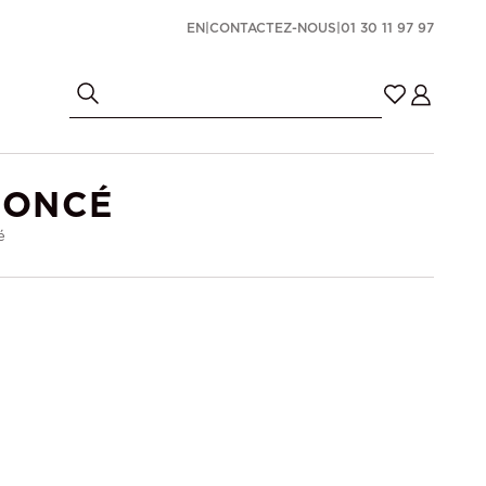
EN
|
CONTACTEZ-NOUS
|
01 30 11 97 97
FONCÉ
é