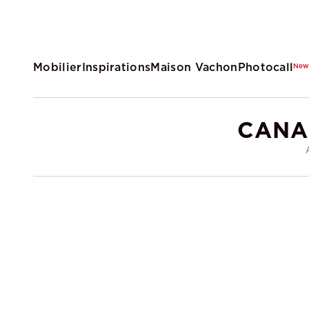
Mobilier
Inspirations
Maison Vachon
Photocall
Ne
CANA