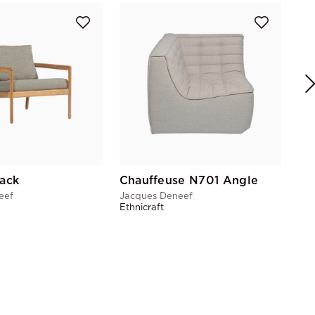
Jac
Eth
Jack
Chauffeuse N701 Angle
eef
Jacques Deneef
Ethnicraft