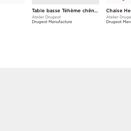
Table basse Téhème chêne GM
Chaise He
Atelier Drugeot
Atelier Drug
Drugeot Manufacture
Drugeot Man
ONS ESPACES
INSPIRATIONS UNIV
Années 50
Années 70
Bistrot
Cocooning
Industriel