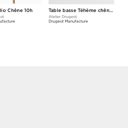
lio Chêne 10h
Table basse Téhème chêne PM
eot
Atelier Drugeot
ufacture
Drugeot Manufacture
ERS
LA MAISON VACHON
Qui sommes-nous ?
L'équipe
Le studio
Infos Utiles
Contact