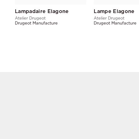
Lampadaire Elagone
Lampe Elagone
Atelier Drugeot
Atelier Drugeot
Drugeot Manufacture
Drugeot Manufacture
MOBILIER
INSPIRATI
Assise
Restaurant
Table & bureau
Lounge
Rangement
Bureau
Luminaire
Plénière
Accessoire déco
Outdoor