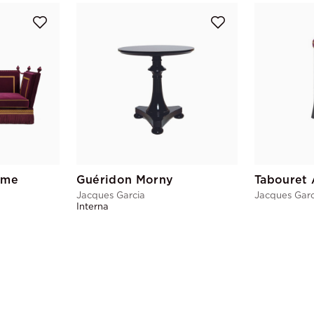
ame
Guéridon Morny
Tabouret
Jacques Garcia
Jacques Garc
Interna