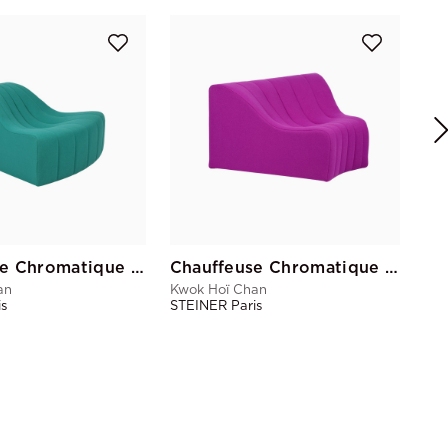
Kwo
STE
Chauffeuse Chromatique Vert Emeraude Pd
Chauffeuse Chromatique Magenta Gd
an
Kwok Hoï Chan
is
STEINER Paris