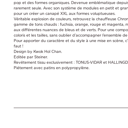
pop et des formes organiques. Devenue emblématique depuis s
rarement seule. Avec son système de modules en petit et gra
pour un créer un canapé XXL aux formes voluptueuses.
Véritable explosion de couleurs, retrouvez la chauffeuse Chr
gamme de tons chauds : fuchsia, orange, rouge et magenta, m
aux différentes nuances de bleus et de verts. Pour une composi
coloris et les tailles, sans oublier d’accompagner l’ensemble d
Pour apporter du caractère et du style à une mise en scène, c’e
faut !
Design by Kwok Hoï Chan.
Editée par Steiner.
Revêtement tissu exclusivement : TONUS-VIDAR et HALLINGD
Piétement avec patins en polypropylène.