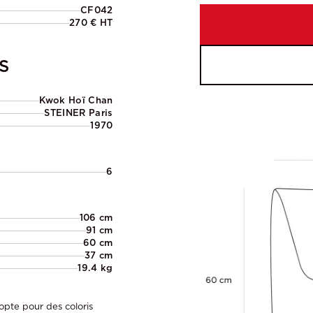
CF042
270 € HT
S
Kwok Hoï Chan
STEINER Paris
1970
6
106 cm
91 cm
60 cm
37 cm
19.4 kg
opte pour des coloris