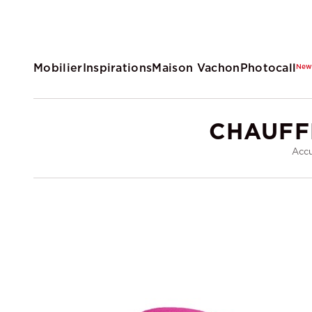
Mobilier
Inspirations
Maison Vachon
Photocall
Ne
CHAUFF
Accu