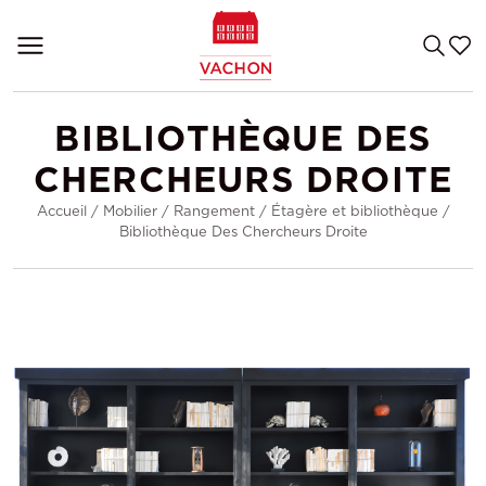
BIBLIOTHÈQUE DES
CHERCHEURS DROITE
Accueil
/
Mobilier
/
Rangement
/
Étagère et bibliothèque
/
Bibliothèque Des Chercheurs Droite