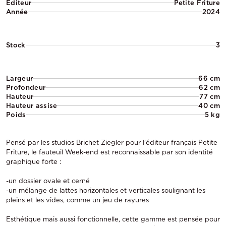
Éditeur
Petite Friture
Année
2024
Stock
3
Largeur
66 cm
Profondeur
62 cm
Hauteur
77 cm
Hauteur assise
40 cm
Poids
5 kg
Pensé par les studios Brichet Ziegler pour l'éditeur français Petite
Friture, le fauteuil Week-end est reconnaissable par son identité
graphique forte :
-un dossier ovale et cerné
-un mélange de lattes horizontales et verticales soulignant les
pleins et les vides, comme un jeu de rayures
Esthétique mais aussi fonctionnelle, cette gamme est pensée pour