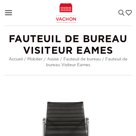
FAUTEUIL DE BUREAU
VISITEUR EAMES
Accueil
/
Mobilier
/
Assise
/
Fauteuil de bureau
/
Fauteuil de
bureau Visiteur Eames