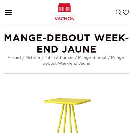
MANGE-DEBOUT WEEK-
END JAUNE
Accueil
/
Mobilier
/
Table & bureau
/
Mange-debout
/
Mange-
debout Week-end Jaune