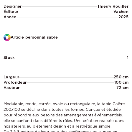
Designer
Thierry Rouiller
Éditeur
Vachon
Année
2025
Article personnalisable
Stock
1
Largeur
250 cm
Profondeur
100 cm
Hauteur
72 cm
Modulable, ronde, carrée, ovale ou rectangulaire, la table Galère
200x100 se décline dans toutes les formes. Conçue et étudiée
pour répondre aux besoins des aménagements événementiels,
elle se confond dans différents rôles. Une création réalisée dans
nos ateliers, au piètement design et à l’esthétique simple.
De 2 à 8 mètres de long pour des conférences ou la mise en