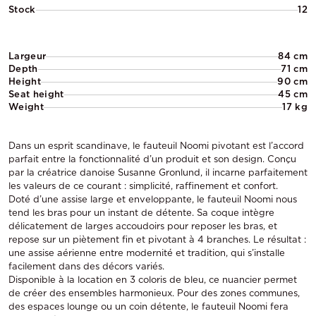
Stock
12
Largeur
84 cm
Depth
71 cm
Height
90 cm
Seat height
45 cm
Weight
17 kg
Dans un esprit scandinave, le fauteuil Noomi pivotant est l’accord
parfait entre la fonctionnalité d’un produit et son design. Conçu
par la créatrice danoise Susanne Gronlund, il incarne parfaitement
les valeurs de ce courant : simplicité, raffinement et confort.
Doté d’une assise large et enveloppante, le fauteuil Noomi nous
tend les bras pour un instant de détente. Sa coque intègre
délicatement de larges accoudoirs pour reposer les bras, et
repose sur un piètement fin et pivotant à 4 branches. Le résultat :
une assise aérienne entre modernité et tradition, qui s’installe
facilement dans des décors variés.
Disponible à la location en 3 coloris de bleu, ce nuancier permet
de créer des ensembles harmonieux. Pour des zones communes,
des espaces lounge ou un coin détente, le fauteuil Noomi fera