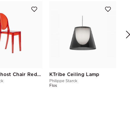
Lo
Phi
Dri
Victoria Ghost Chair Red Transparent
KTribe Ceiling Lamp
ck
Philippe Starck
Flos