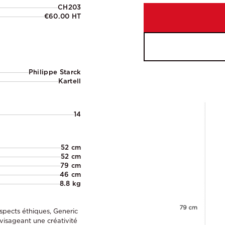
CH203
€60.00 HT
Philippe Starck
Kartell
14
52 cm
52 cm
79 cm
46 cm
8.8 kg
spects éthiques, Generic
visageant une créativité