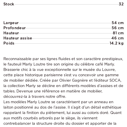
Stock
32
Largeur
54 cm
Profondeur
56 cm
Hauteur
81 cm
Hauteur assise
46 cm
Poids
14.2 kg
Reconnaissable par ses lignes fluides et son caractère prestigieux,
le fauteuil Marly Loutre tire son origine du célèbre café Marly.
Brasserie chic à la vue exceptionnelle sur le musée du Louvre,
cette place historique parisienne s’est vu concevoir une gamme
de mobilier dédiée. Créée par Olivier Gagnère et l’éditeur SOCA,
la collection Marly se décline en différents modèles d’assises et de
tables. Devenue une référence en matière de mobilier,
découvrez-la à travers notre offre.
Les modèles Marly Loutre se caractérisent par un anneau en
laiton positionné au dos de l’assise. Il s’agit d’un détail esthétique
rappelant la finition du piètement, lui aussi au coloris doré. Quant
aux motifs courbés arborés par le siège, ils viennent
contrebalancer la structure droite du dossier et apporter de la