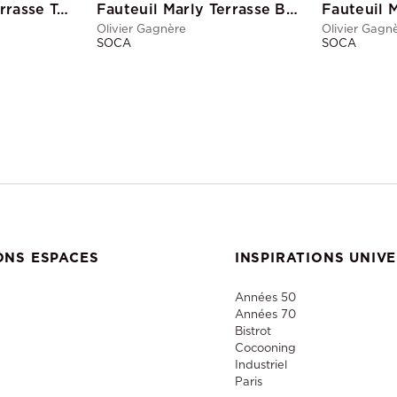
Fauteuil Marly Terrasse Taupe
Fauteuil Marly Terrasse Blanc Passepoil Beige
Fauteuil 
Olivier Gagnère
Olivier Gagn
SOCA
SOCA
ONS ESPACES
INSPIRATIONS UNIV
Années 50
Années 70
Bistrot
Cocooning
Industriel
Paris