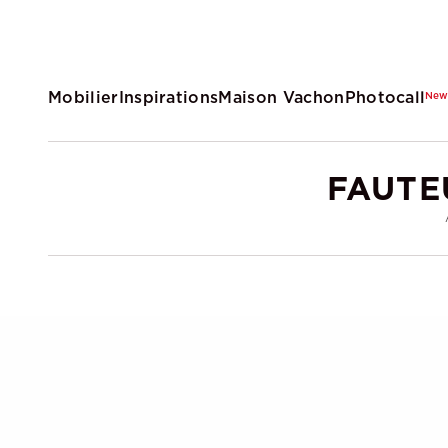
Mobilier
Inspirations
Maison Vachon
Photocall
Ne
FAUTE