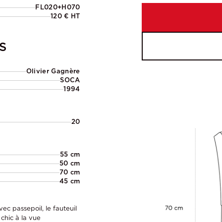
FL020+H070
120 € HT
S
Olivier Gagnère
SOCA
1994
20
55 cm
50 cm
70 cm
45 cm
c passepoil, le fauteuil
 chic à la vue