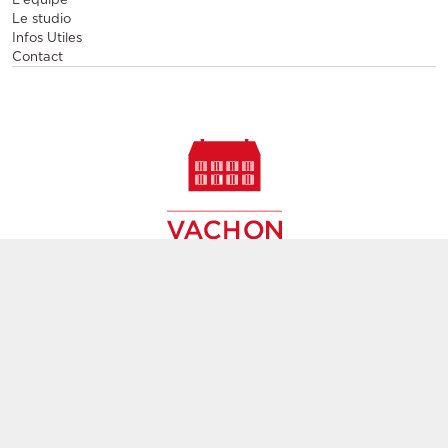
Le studio
Infos Utiles
Contact
Vente et location de mobilier design, vente de meubles
contemporains de seconde main,
création de décors, agencement d'espaces évènementiels et
pérennes à Paris,
partout en France et en Europe
Filiale du groupe
GL events
Mentions légales
CGU
Politique de confidentialité