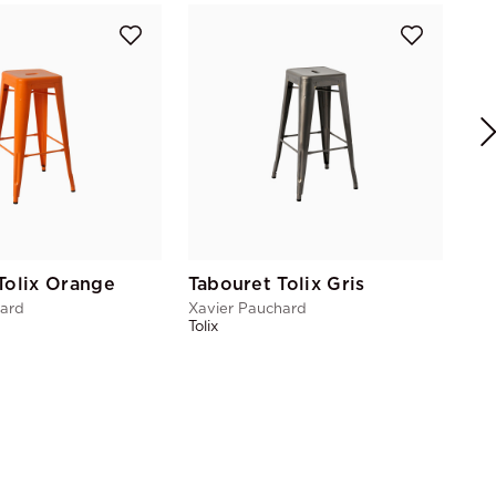
Xav
Toli
Tolix Orange
Tabouret Tolix Gris
hard
Xavier Pauchard
Tolix