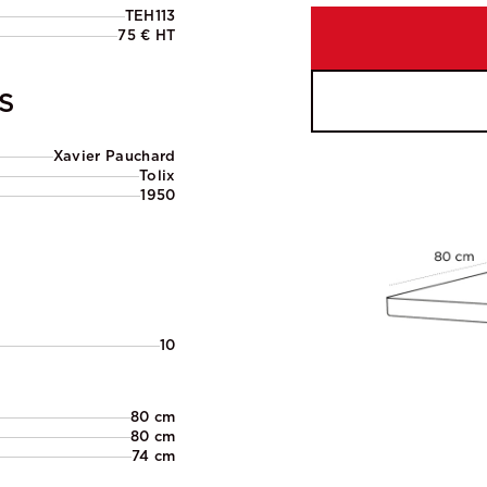
TEH113
75 € HT
S
Xavier Pauchard
Tolix
1950
10
80 cm
80 cm
74 cm