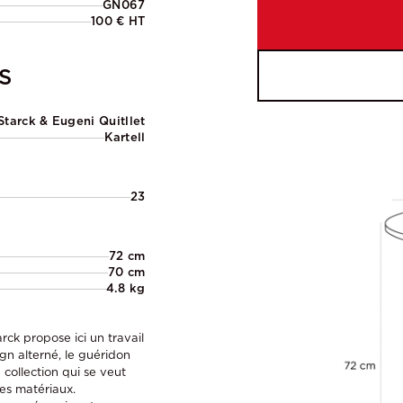
GN067
100 € HT
S
Starck & Eugeni Quitllet
Kartell
23
72 cm
70 cm
4.8 kg
rck propose ici un travail
gn alterné, le guéridon
ollection qui se veut
es matériaux.