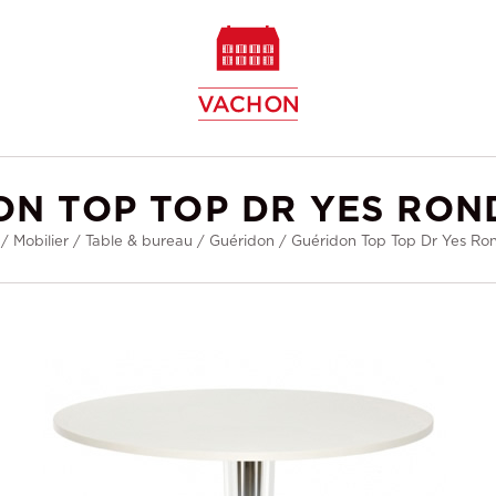
w
ON TOP TOP DR YES RON
/
Mobilier
/
Table & bureau
/
Guéridon
/
Guéridon Top Top Dr Yes Ro