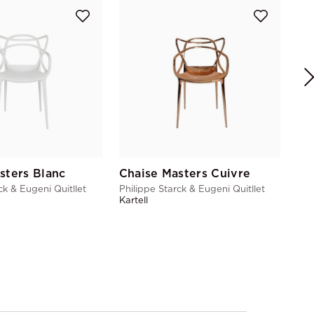
Ca
Phi
Kart
sters Blanc
Chaise Masters Cuivre
ck & Eugeni Quitllet
Philippe Starck & Eugeni Quitllet
Kartell