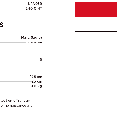
LPA059
240 € HT
S
Marc Sadler
Foscarini
5
195 cm
25 cm
10.6 kg
tout en offrant un
 donne naissance à un